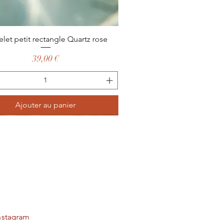
Aperçu rapide
elet petit rectangle Quartz rose
Prix
39,00 €
Ajouter au panier
nstagram