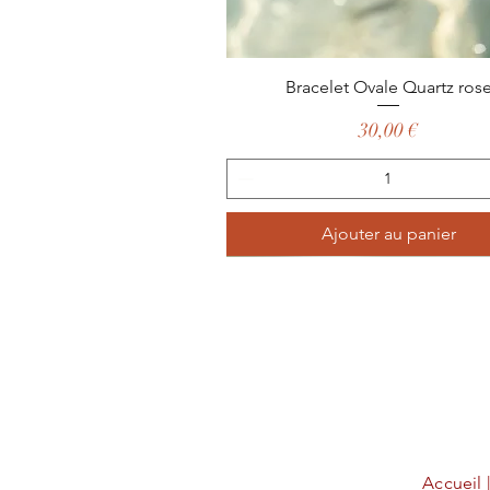
Aperçu rapide
Bracelet Ovale Quartz ros
Prix
30,00 €
Ajouter au panier
Accueil 