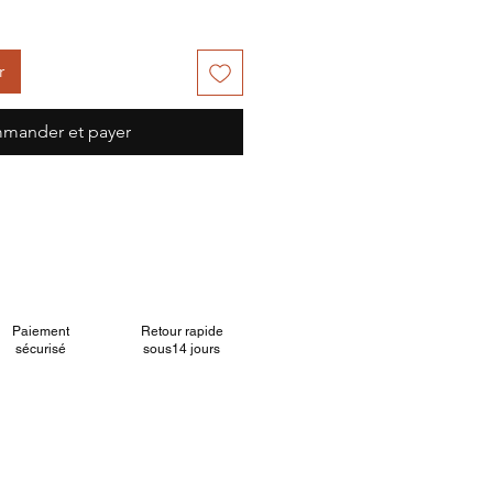
r
mander et payer
Paiement
Retour rapide
sécurisé
sous14 jours