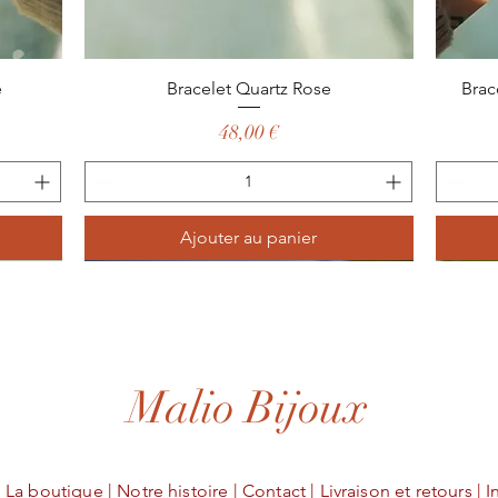
Aperçu rapide
e
Bracelet Quartz Rose
Brac
Prix
48,00 €
Ajouter au panier
Malio Bijoux
|
La boutique |
Notre histoire |
Contact |
Livraison et retours |
I