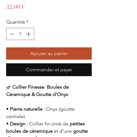
Prix
32,00 €
Quantité
*
Ajouter au panier
Commander et payer
🌿
Collier Finesse Boules de
Céramique & Goutte d’Onyx
•
Pierre naturelle
: Onyx (goutte
centrale)
•
Design
: Collier fin orné de
petites
boules de céramique
et d’une
goutte