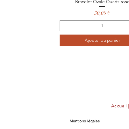
Aperçu rapide
Bracelet Ovale Quartz ros
Prix
30,00 €
Ajouter au panier
Accueil 
Mentions légales