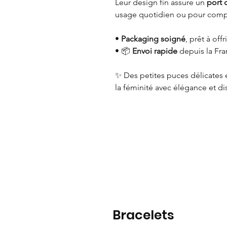
Leur design fin assure un
port 
usage quotidien ou pour compl
•
Packaging soigné
, prêt à offri
• 📦
Envoi rapide
depuis la Fr
✨ Des petites puces délicates
la féminité avec élégance et di
Bracelets