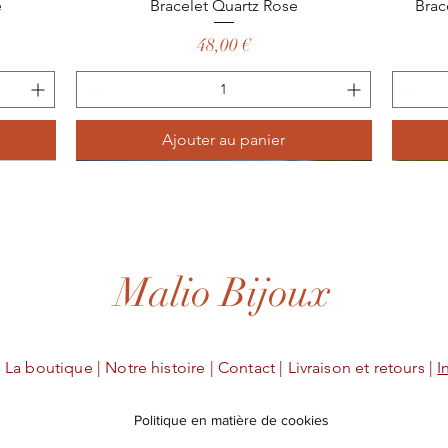
Aperçu rapide
e
Bracelet Quartz Rose
Brac
Prix
48,00 €
Ajouter au panier
Malio Bijoux
|
La boutique |
Notre histoire |
Contact |
Livraison et retours |
I
Politique en matière de cookies