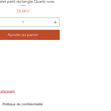
Aperçu rapide
elet petit rectangle Quartz rose
Prix
39,00 €
Ajouter au panier
nstagram
Politique de confidentialité