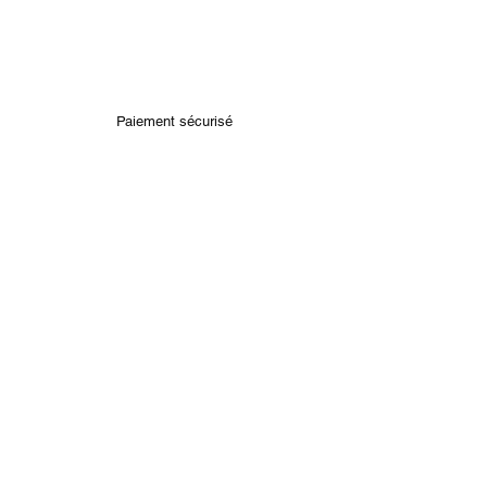
Paiement sécurisé
Retour rapide sous14 jours
Bracelets