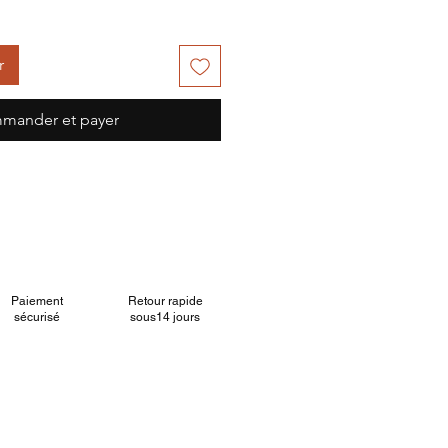
r
mander et payer
Paiement
Retour rapide
sécurisé
sous14 jours