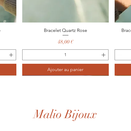
Aperçu rapide
e
Bracelet Quartz Rose
Brac
Prix
48,00 €
Ajouter au panier
Malio Bijoux