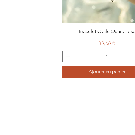
Aperçu rapide
Bracelet Ovale Quartz ros
Prix
30,00 €
Ajouter au panier