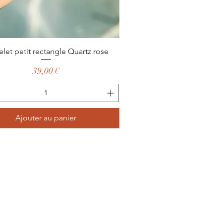
Aperçu rapide
elet petit rectangle Quartz rose
Prix
39,00 €
Ajouter au panier