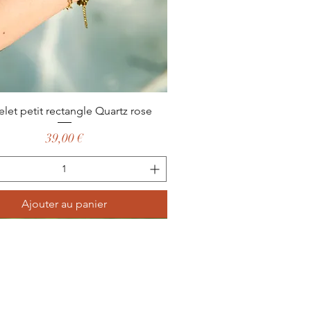
Aperçu rapide
elet petit rectangle Quartz rose
Prix
39,00 €
Ajouter au panier