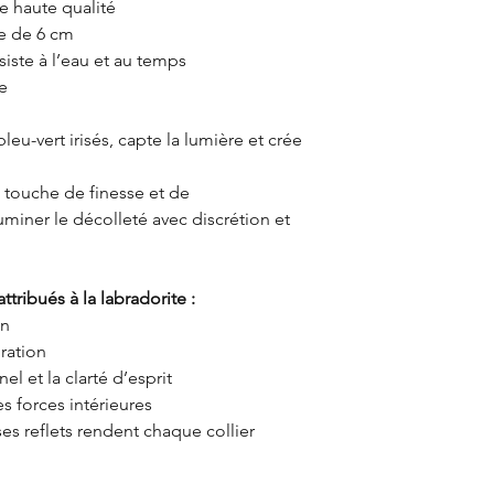
e haute qualité
e de 6 cm
siste à l’eau et au temps
te
 bleu-vert irisés, capte la lumière et crée
touche de finesse et de
luminer le décolleté avec discrétion et
ttribués à la labradorite :
on
iration
el et la clarté d’esprit
s forces intérieures
ses reflets rendent chaque collier