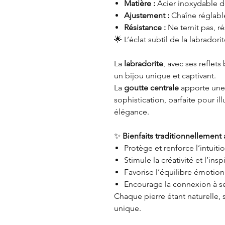
Matière :
Acier inoxydable d
Ajustement :
Chaîne réglabl
Résistance :
Ne ternit pas, ré
🌟 L’éclat subtil de la labradori
La
labradorite
, avec ses reflets
un bijou unique et captivant.
La
goutte centrale
apporte une 
sophistication, parfaite pour il
élégance.
✨
Bienfaits traditionnellement a
Protège et renforce l’intuiti
Stimule la créativité et l’insp
Favorise l’équilibre émotionn
Encourage la connexion à se
Chaque pierre étant naturelle, 
unique.