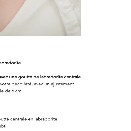
abradorite
n avec une goutte de labradorite centrale
votre décolleté, avec un ajustement
ble de 6 cm.
utte centrale en labradorite
btil