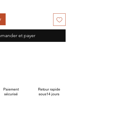
r
mander et payer
Paiement
Retour rapide
sécurisé
sous14 jours