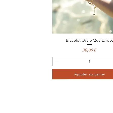
Aperçu rapide
Bracelet Ovale Quartz ros
Prix
30,00 €
Ajouter au panier