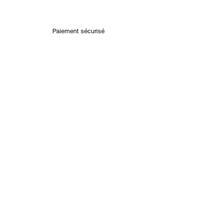
Paiement sécurisé
Retour rapide sous14 jours
Bracelets