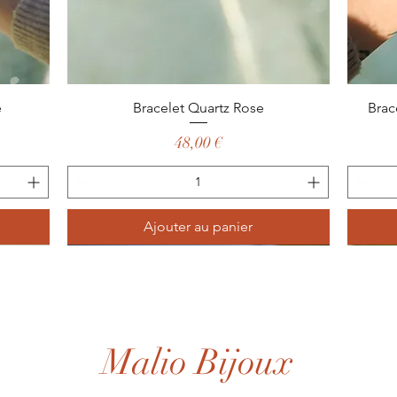
Aperçu rapide
e
Bracelet Quartz Rose
Brac
Prix
48,00 €
Ajouter au panier
Malio Bijoux